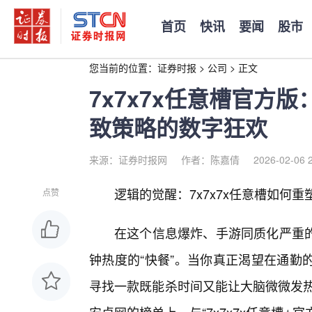
首页
快讯
要闻
股市
您当前的位置：
证券时报
>
公司
>
正文
7x7x7x任意槽官方
致策略的数字狂欢
来源：证券时报网
作者：陈嘉倩
2026-02-06 
逻辑的觉醒：7x7x7x任意槽如何
点赞
在这个信息爆炸、手游同质化严重
钟热度的“快餐”。当你真正渴望在通勤
寻找一款既能杀时间又能让大脑微微发热